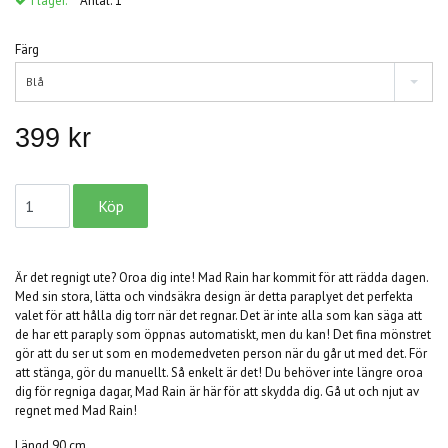
I lager.
Antal:
1
Färg
Blå
399 kr
Är det regnigt ute? Oroa dig inte! Mad Rain har kommit för att rädda dagen.
Med sin stora, lätta och vindsäkra design är detta paraplyet det perfekta
valet för att hålla dig torr när det regnar. Det är inte alla som kan säga att
de har ett paraply som öppnas automatiskt, men du kan! Det fina mönstret
gör att du ser ut som en modemedveten person när du går ut med det. För
att stänga, gör du manuellt. Så enkelt är det! Du behöver inte längre oroa
dig för regniga dagar, Mad Rain är här för att skydda dig. Gå ut och njut av
regnet med Mad Rain!
Längd 90 cm